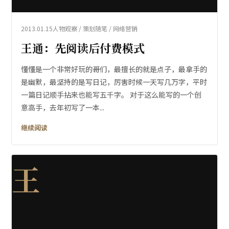
2013.01.15
人物观察 / 策划随笔 / 网络营销
王通：先阅读后付费模式
懂懂是一个非常好玩的哥们，最擅长的就是点子，最拿手的
是幽默，最坚持的是写日记，厉害时候一天写几万字，平时
一篇日记顺手拈来也能写五千字。 对于这么能写的一个创
意高手，去年初写了一本...
继续阅读
王