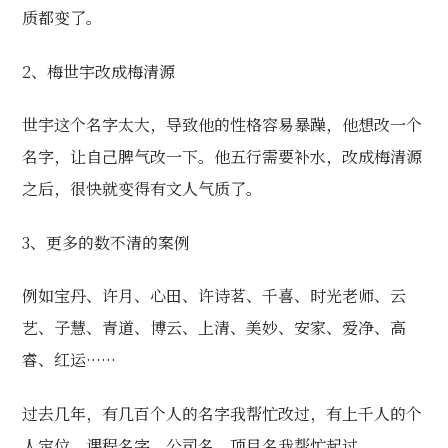
质都变了。
2、
梅世宇改成梅清源
世宇这个名字太大，导致他的性格容易暴躁，他想改一个
名字，让自己脾气改一下。他五行需要补水，改成梅清源
之后，很快就变得有文人气质了。
3、更多的数不清的案例
例如宝丹、许月、心田、许诗茗、千喜、时光老师、云
艺、子慧、青道、博云、上清、美妙、安家、爱净、高
睿、红运······
过去几年，有几百个人的名字我帮忙改过，有上千人的个
人定位、课程名字、公司名、项目名我帮忙起过。