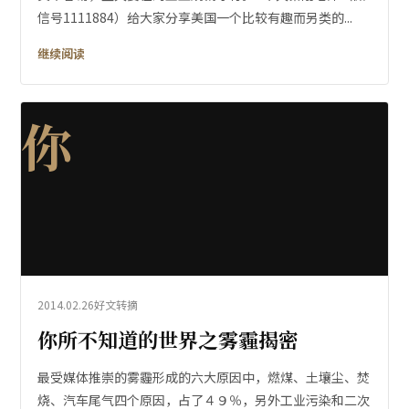
信号1111884）给大家分享美国一个比较有趣而另类的...
继续阅读
你
2014.02.26
好文转摘
你所不知道的世界之雾霾揭密
最受媒体推崇的雾霾形成的六大原因中，燃煤、土壤尘、焚
烧、汽车尾气四个原因，占了４９％，另外工业污染和二次