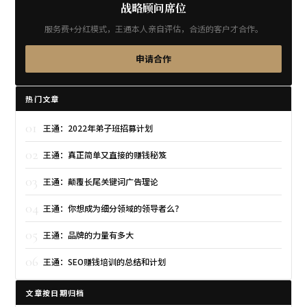
战略顾问席位
服务费+分红模式，王通本人亲自评估，合适的客户才合作。
申请合作
热门文章
01
王通：2022年弟子班招募计划
02
王通：真正简单又直接的赚钱秘笈
03
王通：颠覆长尾关键词广告理论
04
王通：你想成为细分领域的领导者么？
05
王通：品牌的力量有多大
06
王通：SEO赚钱培训的总结和计划
文章按日期归档