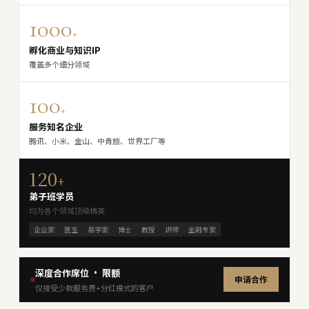
1000
+
孵化商业与知识IP
覆盖多个细分领域
100
+
服务知名企业
腾讯、小米、金山、中青旅、世界工厂等
120
+
弟子班学员
均为各个领域顶级精英
企业家
医生
易学家
博士
教授
讲师
金融专家
深度合作席位 · 限额
申请合作
仅接受少数服务费+分红模式的客户