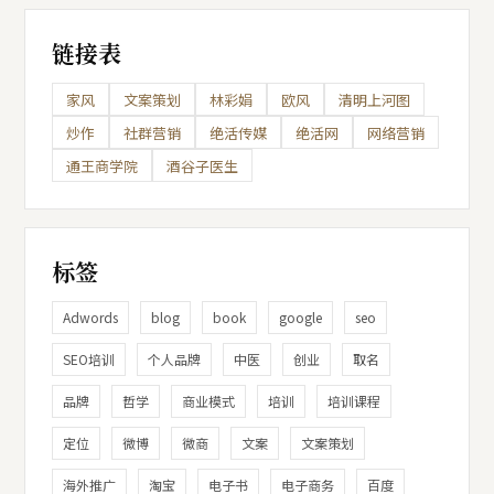
链接表
家风
文案策划
林彩娟
欧风
清明上河图
炒作
社群营销
绝活传媒
绝活网
网络营销
通王商学院
酒谷子医生
标签
Adwords
blog
book
google
seo
SEO培训
个人品牌
中医
创业
取名
品牌
哲学
商业模式
培训
培训课程
定位
微博
微商
文案
文案策划
海外推广
淘宝
电子书
电子商务
百度