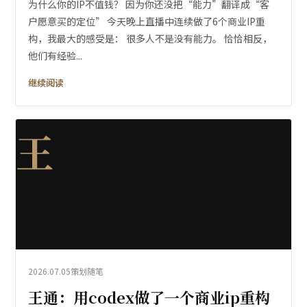
为什么你的IP不值钱？ 因为你还没把“能力”翻译成“客
户愿意买的定位” 今天晚上直播中连续做了6个商业IP重
构，我最大的感受是： 很多人不是没有能力。 恰恰相反，
他们有经验...
继续阅读
王
2026.07.05
策划随笔
王通：用codex做了一个商业ip重构