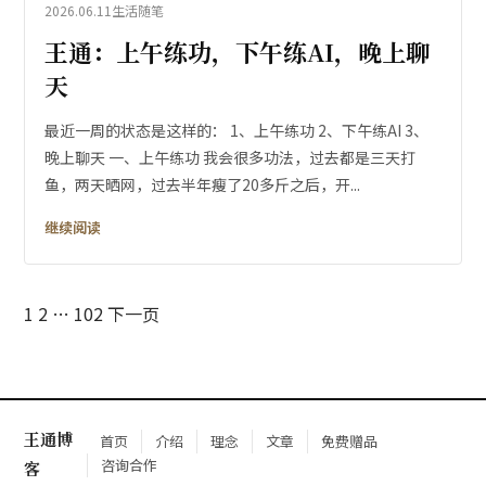
2026.06.11
生活随笔
王通：上午练功，下午练AI，晚上聊
天
最近一周的状态是这样的： 1、上午练功 2、下午练AI 3、
晚上聊天 一、上午练功 我会很多功法，过去都是三天打
鱼，两天晒网，过去半年瘦了20多斤之后，开...
继续阅读
文
1
2
…
102
下一页
章
分
王通博
页
首页
介绍
理念
文章
免费赠品
咨询合作
客