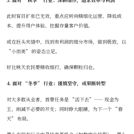
3. 面对 “秋季” 行业：深耕细作，追求效率与利润
此时盲目扩张已无效，重点应转向精细化运营、降低成
本、提升用户体验、挖掘存量客户价值。
或在巨头夹缝中，找到有利润的细分市场，做到极致，以
“小而美” 的姿态立足。
好比秋天农民要精收细打，确保颗粒归仓。
4. 面对 “冬季” 行业：谨慎坚守，或果断转型
对大多数从业者，首要任务是 “活下去”—— 现金为
王，削减不必要的开支；同时睁大眼睛，为下一个 “春
天” 布局。