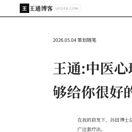
王通博客
王
UFOER.COM
2026.05.04
策划随笔
王通:中医
够给你很好
在我的启发下，孙田博士
广这套疗法。