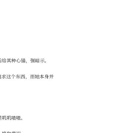
后给其种心锚，强暗示。
追求这个东西，而她本身并
里叽叽喳喳。