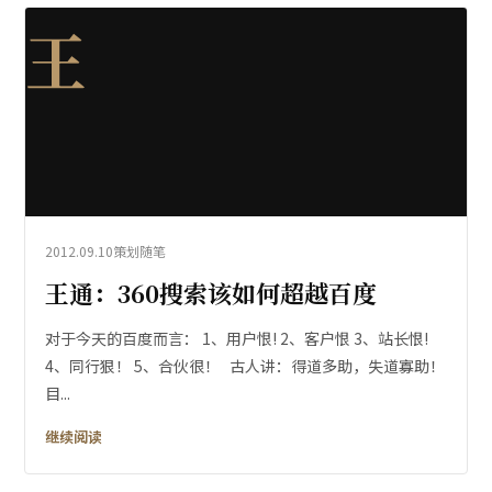
王
2012.09.10
策划随笔
王通：360搜索该如何超越百度
对于今天的百度而言： 1、用户恨! 2、客户恨 3、站长恨!
4、同行狠！ 5、合伙很！ 古人讲：得道多助，失道寡助！
目...
继续阅读