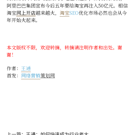
阿里巴巴集团宣布今后五年要给淘宝再注入
50
亿元。相信
淘宝
网上开店
越来越火，
淘宝
SEO
优化市场必然也会从今
年开始火起来。
本文版权不限，欢迎转摘，转摘请注明作者和出处。谢
谢！
作者：
王通
首发：
网络营销
策划网
上一篇：王通：如何快速成为行业老大