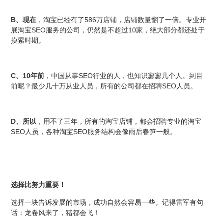
B
586
、现在
，淘宝已经有了
万店铺，店铺数量翻了一倍。专业开
SEO
10
展淘宝
服务的公司，仍然是不超过
家，绝大部分都还处于
摸索时期。
C
10
SEO
、
年前
，中国从事
行业的人，也知识寥寥几个人。到目
SEO
前呢？最少几十万从业人员，所有的公司都在招聘
人员。
D
、所以
，用不了三年，所有的淘宝店铺，都会招聘专业的淘宝
SEO
SEO
人员，各种淘宝
服务结构会像雨后春笋一般。
选择比努力重要！
选择一块告诉发展的市场，成功自然会容易一些。记得雷军有句
话：龙卷风来了，猪都会飞！