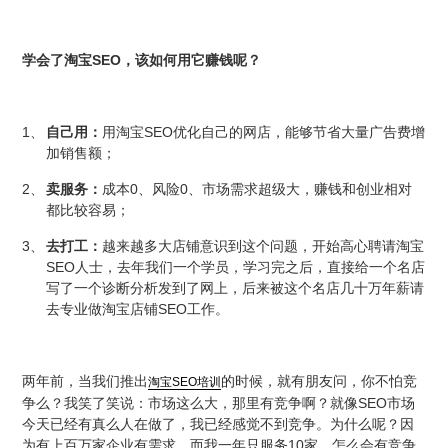
SEO
学会了淘宝
，该如何用它赚钱呢？
1、
SEO
自己用：
用淘宝
优化自己的网店，能够节省大量广告费增
加销售额；
2、
0
0
卖服务：
成本
、风险
、市场需求超级大，赚钱和创业相对
都比较容易；
3、
去打工：
越来越多大店铺意识到这个问题，开始高心聘请淘宝
SEO
人士，去年我们一个学员，学习完之后，直接给一个名店
写了一个诊断分析发到了网上，后来被这个名店几十万年薪请
SEO
去专业做淘宝店铺
工作。
两年前，当我们推出
的
时候，就有朋友问，你不怕竞
淘宝
SEO
培训
SEO
争么？我笑了笑说：市场这么大，那里有竞争啊？就像
市场
今天已经有真么人在做了，我已经感觉不到竞争。为什么呢？因
10
为有上百万家企业有需求，而我一年只服务
家，怎么会有竞争