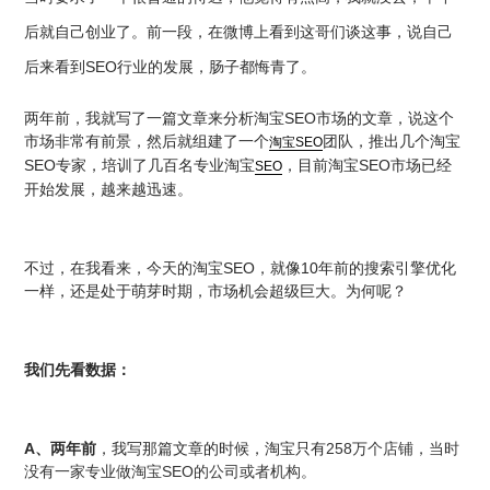
后就自己创业了。前一段，在微博上看到这哥们谈这事，说自己
SEO
后来看到
行业的发展，肠子都悔青了。
SEO
两年前，我就写了一篇文章来分析淘宝
市场的文章，说这个
市场非常有前景，然后就组建了一个
团
队，推出几个淘宝
淘宝
SEO
SEO
SEO
专家，培训了几百名专业淘宝
，目前淘宝
市场已经
SEO
开始发展，越来越迅速。
SEO
10
不过，在我看来，今天的淘宝
，就像
年前的搜索引擎优化
一样，还是处于萌芽时期，市场机会超级巨大。为何呢？
我们先看数据：
A
258万
、两年前
，我写那篇文章的时候，淘宝只有
个店铺，当时
SEO
没有一家专业做淘宝
的公司或者机构。